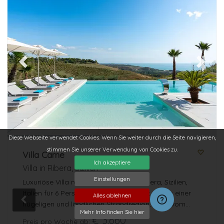
Previous
Next
Diese Webseite verwendet Cookies. Wenn Sie weiter durch die Seite navigieren,
stimmen Sie unserer Verwendung von Cookies zu.
Villa Came
Ich akzeptiere
Villa in Ribera, Sizilien
Einstellungen
Luxuriöse Villa mit privatem Pool in Ribera, Sizilien,
Italien für 6 Personen. Die Villa befindet sich in einer
Alles ablehnen
hügeligen und ländlichen Strandregion, 3 km vom
Mehr Info finden Sie hier
Strand und 7 km von Ribera entfernt.
€ 3.660
Preis pro Woche ab: