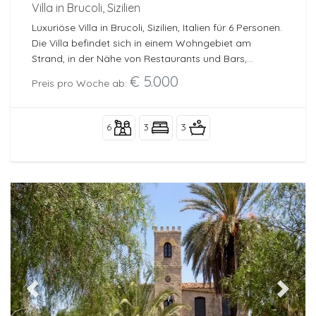
Villa in Brucoli, Sizilien
Luxuriöse Villa in Brucoli, Sizilien, Italien für 6 Personen.
Die Villa befindet sich in einem Wohngebiet am
Strand, in der Nähe von Restaurants und Bars,
Geschäften und Supermärkten, nur 25 m vom Rocky
€ 5.000
Preis pro Woche ab:
Beach und 0,025 km vom Ionischen Meer entfernt.
6
3
3
Previous
Next