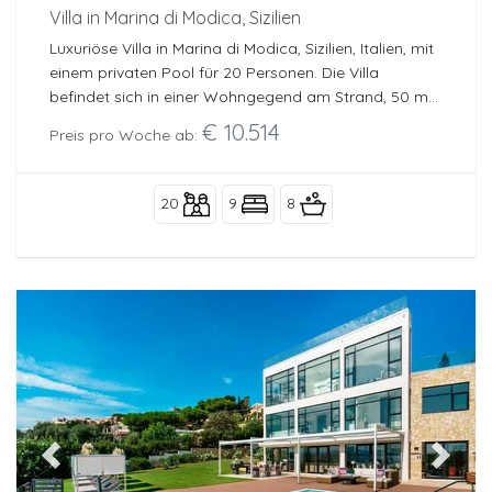
Villa in Marina di Modica, Sizilien
Luxuriöse Villa in Marina di Modica, Sizilien, Italien, mit
einem privaten Pool für 20 Personen. Die Villa
befindet sich in einer Wohngegend am Strand, 50 m
vom Felsenstrand, 30 m vom Sandstrand und 950 m
€ 10.514
Preis pro Woche ab:
von einem weiteren Strand entfernt, sowie 0,05 km
vom Felsenstrand, 30 m.
20
9
8
Previous
Next