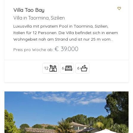
Villa Tao Bay
Optional
Villa in Taormina, Sizilien
Luxusvilla mit privatem Pool in Taormina, Sizilien,
Italien für 12 Personen. Die Villa befindet sich in einem
Mehr Filter
Wohngebiet nah am Strand und ist nur 25 m vom
Strand entfernt.
€ 39.000
Preis pro Woche ab:
Zuletzt aufgerufen
(0)
Ihre Favoriten
(0)
Luxusvillen
(24)
12
6
6
Für die Familie
(22)
In Strandnähe
(9)
Discounts
(3)