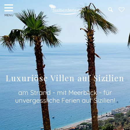
Search
Luxuriöse Villen auf Sizilien
am Strand - mit Meerblick - für
unvergessliche Ferien auf Sizilien!