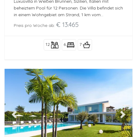
Luxusvilla in Weißen Brunnen, Sizilien, Italien mit
beheiztem Pool für 12 Personen. Die Villa befindet sich
in einem Wohngebiet am Strand, 1 km vom
Sandstrand und 0,05 km vom privaten Zugang zum
€ 13.465
Preis pro Woche ab:
Meer und zu den Felsen entfernt.
12
6
7
Previous
Next