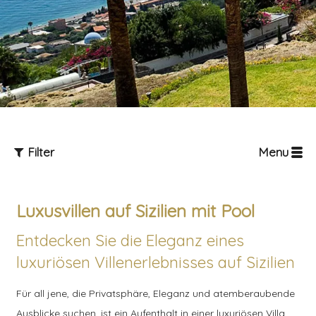
Filter
Menu
Luxusvillen auf Sizilien mit Pool
Entdecken Sie die Eleganz eines
luxuriösen Villenerlebnisses auf Sizilien
Gäste
Für all jene, die Privatsphäre, Eleganz und atemberaubende
Ausblicke suchen, ist ein Aufenthalt in einer luxuriösen Villa