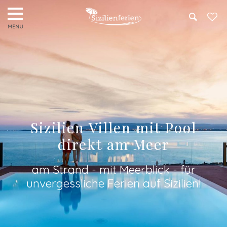
Search
Sizilien Villen mit Pool
direkt am Meer
am Strand - mit Meerblick - für
unvergessliche Ferien auf Sizilien!