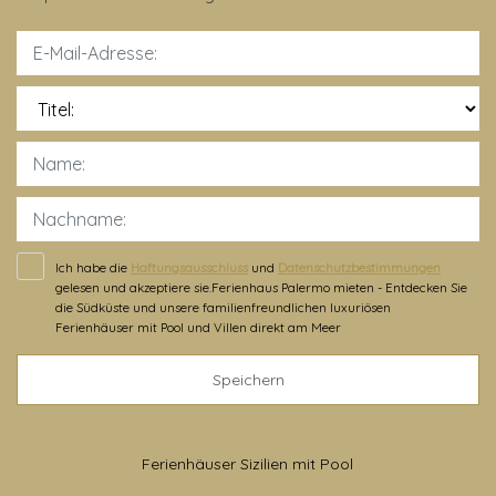
Titel:
Ich habe die
Haftungsausschluss
und
Datenschutzbestimmungen
gelesen und akzeptiere sie.Ferienhaus Palermo mieten - Entdecken Sie
die Südküste und unsere familienfreundlichen luxuriösen
Ferienhäuser mit Pool und Villen direkt am Meer
Speichern
Ferienhäuser Sizilien mit Pool