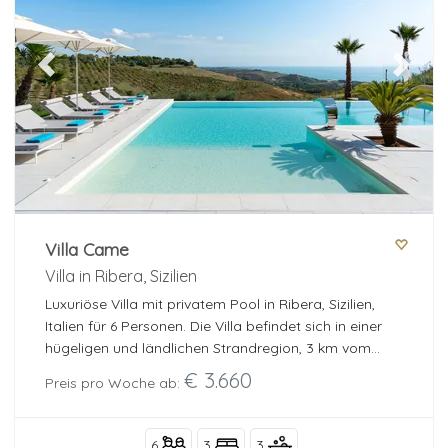
Schlafzimmer
Previous
Next
Badezimmer
Beliebte Dienste
Villa Came
Villa in Ribera, Sizilien
Optional
Luxuriöse Villa mit privatem Pool in Ribera, Sizilien,
Italien für 6 Personen. Die Villa befindet sich in einer
hügeligen und ländlichen Strandregion, 3 km vom
Strand und 7 km von Ribera entfernt.
€ 3.660
Mehr Filter
Preis pro Woche ab:
6
3
3