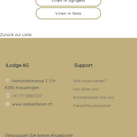
Villen in Agrigent
Villen in Noto
Zurück zur Liste
iLodge AG
Support
Nationalstrasse 7, CH-
Wie reservieren?
8280 Kreuzlingen
Wir über uns
+41 71 5880207
Kontaktieren Sie uns
www.sizilienferien.ch
Ferienhausbesitzer
Verpassen Sie keine Angebote