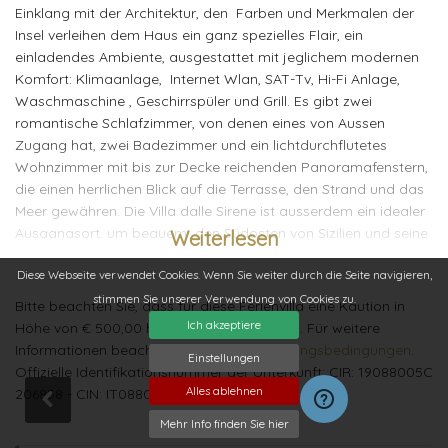
Einklang mit der Architektur, den Farben und Merkmalen der
Insel verleihen dem Haus ein ganz spezielles Flair, ein
einladendes Ambiente, ausgestattet mit jeglichem modernen
Komfort: Klimaanlage, Internet Wlan, SAT-Tv, Hi-Fi Anlage,
Waschmaschine , Geschirrspüler und Grill. Es gibt zwei
romantische Schlafzimmer, von denen eines von Aussen
Zugang hat, zwei Badezimmer und ein lichtdurchflutetes
Wohnzimmer mit bis zur Decke reichenden Panoramafenstern,
die einen herrlichen Blick auf die Terrasse, den Strand und das
Meer gewähren. Die Villa dalle Sirene ist ausserdem ein idealer
Ausgangsort, um bequem den Südosten von Sizilien und seine
Weiterlesen
Schönheiten und Sehenswürdigkeiten zu erkunden: den
Diese Webseite verwendet Cookies. Wenn Sie weiter durch die Seite navigieren,
Naturpark Vendicari und die Schlucht Cava d‘Ispica, die
charakteristischen Fischerorte Marzamemi, Portopalo und
stimmen Sie unserer Verwendung von Cookies zu.
Bitte beachten Sie, dass für diese Ferienvilla eine Kaution in
Donnalucata, die eindrucksvollen Barokstädte Modica, Scicli,
Ich akzeptiere
Höhe von € 500,00 hinterlegt werden muss. Für weitere
Ragusa Ibla, Noto und Syrakus, nicht zuletzt den Vulkan Ätna
Informationen beachten Sie bitte die
Buchungsbedingungen
.
Einstellungen
und Taormina.
Offizielle Identifikationsnummer der Unterkunft: CIR: 19088005C
Alles ablehnen
206858 - CIN: IT088005C26HSDYJID
Interieur der Villa
Mehr Info finden Sie hier
Wohn-/Esszimmer mit Klima-Anlage und Hi-Fi