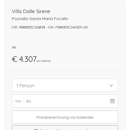
Villa Dalle Sirene
Pozzallo-Santa Maria Focallo
CIR: 19088005C206858 - CIN: IT088005C26HSDYJID
Ab
€ 4.307
pro Woche
1 Person
Preisberechnung via Kalender