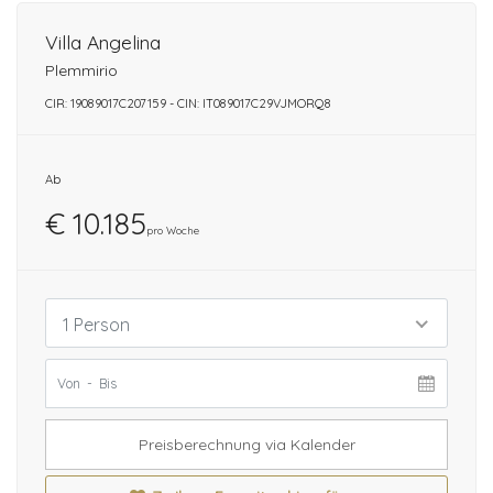
Villa Angelina
Plemmirio
CIR: 19089017C207159 - CIN: IT089017C29VJMORQ8
Ab
€ 10.185
pro Woche
1 Person
Preisberechnung via Kalender