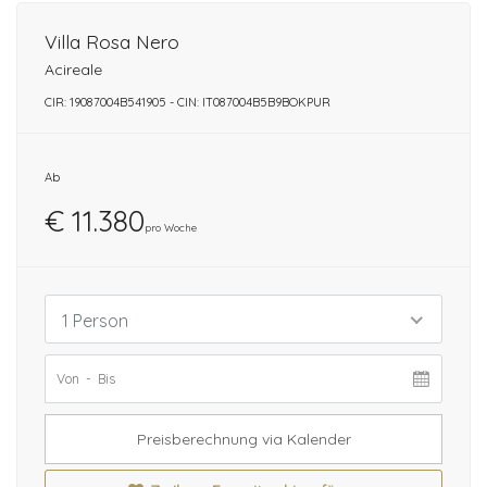
Villa Rosa Nero
Acireale
CIR: 19087004B541905 - CIN: IT087004B5B9BOKPUR
Ab
€ 11.380
pro Woche
1 Person
Preisberechnung via Kalender