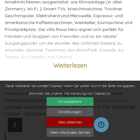
Annehmlichkeiten ausgestattet, wie Klimaanlage (in allen
Zimmern), Wi-Fi, 2 Smart-TVs, Waschmaschine, Trockner,
Geschirrspüler, Elektroherd und Mikrowelle, Espresso- und
amerikanische Kaffeemaschinen, Weinkeller, Eismaschine und
Privatparkplatz. Die
Villa Rosa Nero eignet sich perfekt für
Familien und Gruppen von Freunden und ist ein idealer
Ausgangspunkt, um die Wunder des östlichen Siziliens zu
erkunden, darunter Taormina, den Ätna-Park, Acireale, Aci
Trezza, Aci Castello und Catania.
Weiterlesen
Der Steg, der den Zugang zum Meer ermöglicht (unterhalb der
felsigen Küste), ist von Mitte Juni bis Mitte September in
Betrieb.
Diese Webseite verwendet Cookies. Wenn Sie weiter durch die Seite navigieren,
Bitte beachten Sie, dass für diese Ferienvilla eine Kaution in
Höhe von € 2.000,00 hinterlegt werden muss. Für weitere
Interieur:
stimmen Sie unserer Verwendung von Cookies zu.
Informationen beachten Sie bitte die
Buchungsbedingungen
.
Erdgeschoss: Wohnzimmer, Esszimmer, Küche, 1 Badezimmer
Ich akzeptiere
Offizielle Identifikationsnummer der Unterkunft: CIR: 19087004B
(Toilette und Waschbecken), Waschküche, 1
Einstellungen
541905 - CIN: IT087004B5B9BOKPUR
Doppelschlafzimmer mit Dusche en-suite. Erster Stock: 3
Doppelschlafzimmer mit Dusche en-suite.
Alles ablehnen
Mehr Info finden Sie hier
Außenbereich: